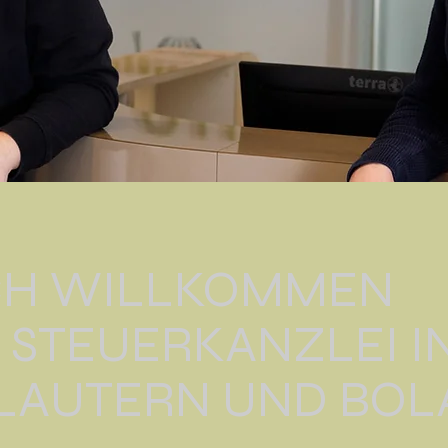
CH WILLKOMMEN
R STEUERKANZLEI I
SLAUTERN UND BO