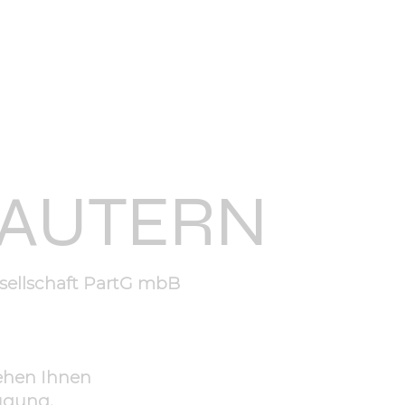
LAUTERN
ellschaft PartG mbB
ehen Ihnen
ügung.