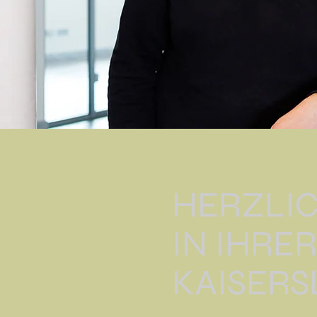
HERZLI
IN IHRE
KAISER